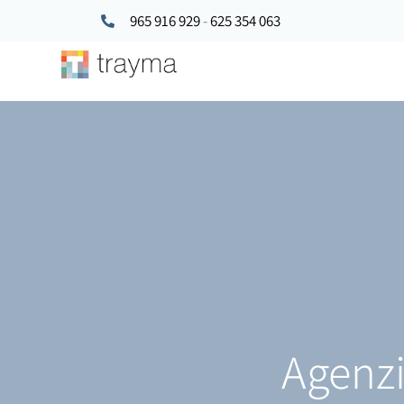
965 916 929
-
625 354 063
Agenzi