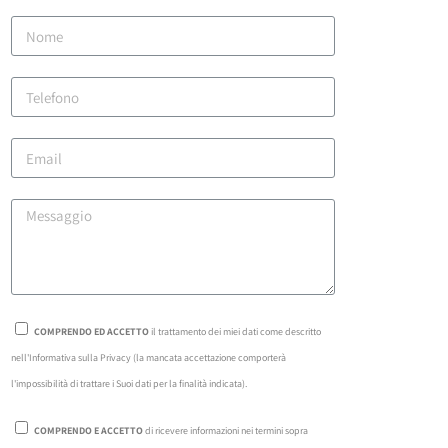
COMPRENDO ED ACCETTO
il trattamento dei miei dati come descritto
nell'Informativa sulla Privacy (la mancata accettazione comporterà
l'impossibilità di trattare i Suoi dati per la finalità indicata).
COMPRENDO E ACCETTO
di ricevere informazioni nei termini sopra