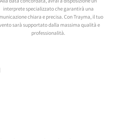
Alla data concordata, avrai a disposizione un
interprete specializzato che garantirà una
municazione chiara e precisa. Con Trayma, il tuo
vento sarà supportato dalla massima qualità e
professionalità.
I