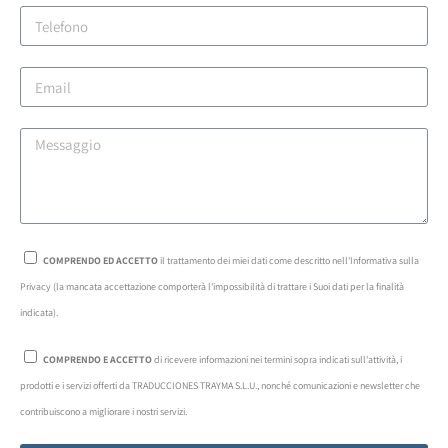
COMPRENDO ED ACCETTO
il trattamento dei miei dati come descritto nell'Informativa sulla
Privacy (la mancata accettazione comporterà l'impossibilità di trattare i Suoi dati per la finalità
indicata).
COMPRENDO E ACCETTO
di ricevere informazioni nei termini sopra indicati sull'attività, i
prodotti e i servizi offerti da TRADUCCIONES TRAYMA S.L.U., nonché comunicazioni e newsletter che
contribuiscono a migliorare i nostri servizi.