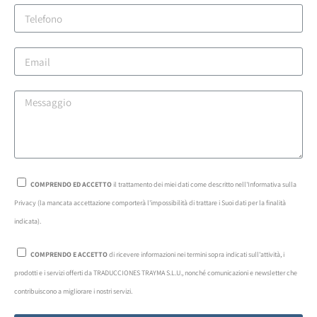
COMPRENDO ED ACCETTO
il trattamento dei miei dati come descritto nell'Informativa sulla
Privacy (la mancata accettazione comporterà l'impossibilità di trattare i Suoi dati per la finalità
indicata).
COMPRENDO E ACCETTO
di ricevere informazioni nei termini sopra indicati sull'attività, i
prodotti e i servizi offerti da TRADUCCIONES TRAYMA S.L.U., nonché comunicazioni e newsletter che
contribuiscono a migliorare i nostri servizi.