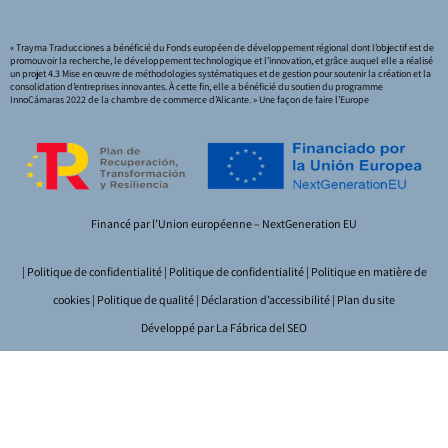
« Trayma Traducciones a bénéficié du Fonds européen de développement régional dont l’objectif est de
promouvoir la recherche, le développement technologique et l’innovation, et grâce auquel elle a réalisé
un projet 4.3 Mise en œuvre de méthodologies systématiques et de gestion pour soutenir la création et la
consolidation d’entreprises innovantes. À cette fin, elle a bénéficié du soutien du programme
InnoCámaras 2022 de la chambre de commerce d’Alicante. » Une façon de faire l’Europe
Financé par l’Union européenne – NextGeneration EU
|
Politique de confidentialité
|
Politique de confidentialité
|
Politique en matière de
cookies
|
Politique de qualité
|
Déclaration d’accessibilité
|
Plan du site
Développé par La
Fábrica del SEO