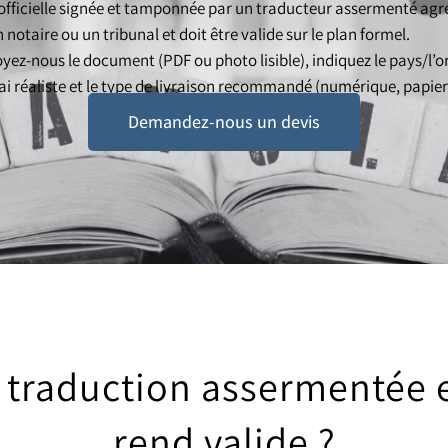
ficielle signée et tamponnée par un traducteur assermenté agréé.
notaire ou un tribunal et doit être valide sur le plan formel.
yez-nous le document (PDF ou photo lisible), indiquez le pays/l’o
ai réaliste et le type de livraison recommandé (numérique, papier 
Demandez-nous un devis
 traduction assermentée et
rend valide ?