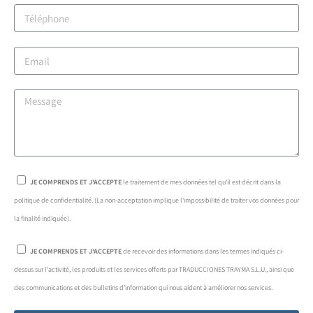
JE COMPRENDS ET J'ACCEPTE
le traitement de mes données tel qu'il est décrit dans la
politique de confidentialité. (La non-acceptation implique l'impossibilité de traiter vos données pour
la finalité indiquée).
JE COMPRENDS ET J'ACCEPTE
de recevoir des informations dans les termes indiqués ci-
dessus sur l'activité, les produits et les services offerts par TRADUCCIONES TRAYMA S.L.U., ainsi que
des communications et des bulletins d'information qui nous aident à améliorer nos services.