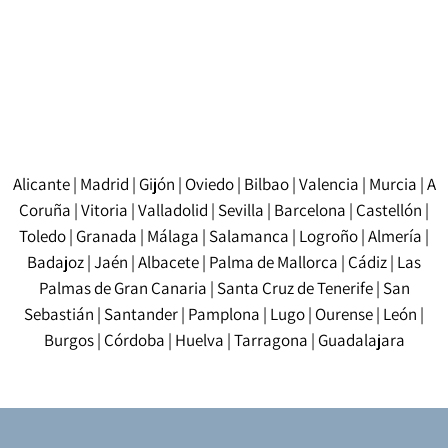
votre document afin que nous puissions vous
proposer un devis personnalisé et un délai de livraison
adapté à vos besoins.
Alicante
|
Madrid
|
Gijón
|
Oviedo
|
Bilbao
|
Valencia
|
Murcia
|
A
Coruña
|
Vitoria
|
Valladolid
|
Sevilla
|
Barcelona
|
Castellón
|
Toledo
|
Granada
|
Málaga
|
Salamanca
|
Logroño
|
Almería
|
Badajoz
|
Jaén
|
Albacete
|
Palma de Mallorca
|
Cádiz
|
Las
Palmas de Gran Canaria
|
Santa Cruz de Tenerife
|
San
Sebastián
|
Santander
|
Pamplona
|
Lugo
|
Ourense
|
León
|
Burgos
|
Córdoba
|
Huelva
|
Tarragona
|
Guadalajara