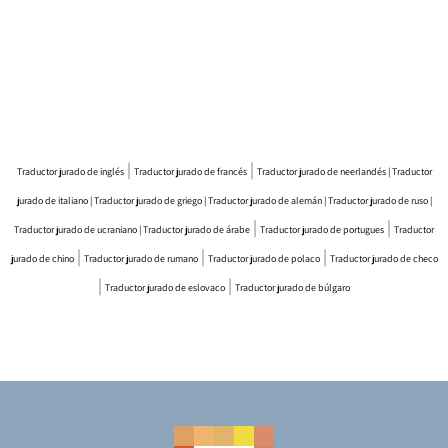
|
|
Traductor jurado de inglés
Traductor jurado de francés
Traductor jurado de neerlandés |
Traductor
jurado de italiano |
Traductor jurado de griego
|
Traductor jurado de alemán |
Traductor jurado de ruso |
|
|
Traductor jurado de ucraniano |
Traductor jurado de árabe
Traductor jurado de portugues
Traductor
|
|
|
jurado de chino
Traductor jurado de rumano
Traductor jurado de polaco
Traductor jurado de checo
|
|
Traductor jurado de eslovaco
Traductor jurado de búlgaro