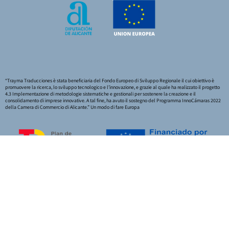
“Trayma Traducciones è stata beneficiaria del Fondo Europeo di Sviluppo Regionale il cui obiettivo è
promuovere la ricerca, lo sviluppo tecnologico e l’innovazione, e grazie al quale ha realizzato il progetto
4.3 Implementazione di metodologie sistematiche e gestionali per sostenere la creazione e il
consolidamento di imprese innovative. A tal fine, ha avuto il sostegno del Programma InnoCámaras 2022
della Camera di Commercio di Alicante.” Un modo di fare Europa
Finanziato dall’Unione Europea – NextGeneration EU
|
Aviso Legale
|
Informativa sulla privacy
|
Informativa sui cookie
|
Informativa sulla
qualità
|
Dichiarazione di accessibilità
|
Mappa del sito
Sviluppato da
La Fábrica del SEO