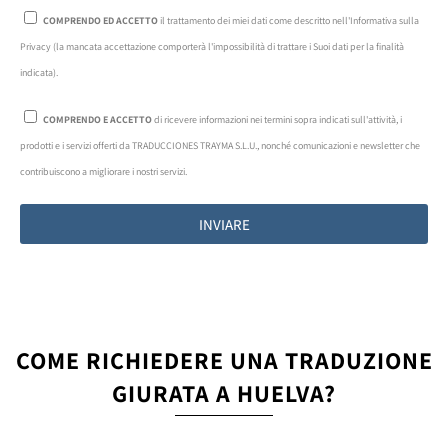
COMPRENDO ED ACCETTO
il trattamento dei miei dati come descritto nell'Informativa sulla
Privacy (la mancata accettazione comporterà l'impossibilità di trattare i Suoi dati per la finalità
indicata).
COMPRENDO E ACCETTO
di ricevere informazioni nei termini sopra indicati sull'attività, i
prodotti e i servizi offerti da TRADUCCIONES TRAYMA S.L.U., nonché comunicazioni e newsletter che
contribuiscono a migliorare i nostri servizi.
INVIARE
COME RICHIEDERE UNA TRADUZIONE
GIURATA A HUELVA?