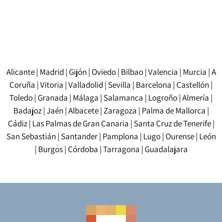
validità legale di una copia cartacea ed è accettato
dagli enti ufficiali.
Alicante
|
Madrid
|
Gijón
|
Oviedo
|
Bilbao
|
Valencia
|
Murcia
|
A
Coruña
|
Vitoria
|
Valladolid
|
Sevilla
|
Barcelona
|
Castellón
|
Toledo
|
Granada
|
Málaga
|
Salamanca
|
Logroño
|
Almería
|
Badajoz
|
Jaén
|
Albacete
|
Zaragoza
|
Palma de Mallorca
|
Cádiz
|
Las Palmas de Gran Canaria
|
Santa Cruz de Tenerife
|
San Sebastián
|
Santander
|
Pamplona
|
Lugo
|
Ourense
|
León
|
Burgos
|
Córdoba
|
Tarragona
|
Guadalajara