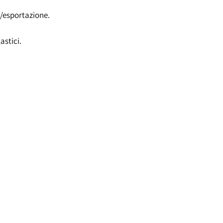
/esportazione.
astici.