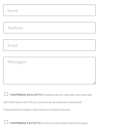
COMPRENDO ED ACCETTO
il trattamento dei miei dati come descritto
nell'Informativa sulla Privacy (la mancata accettazione comporterà
l'impossibilità di trattare i Suoi dati per la finalità indicata).
COMPRENDO E ACCETTO
di ricevere informazioni nei termini sopra