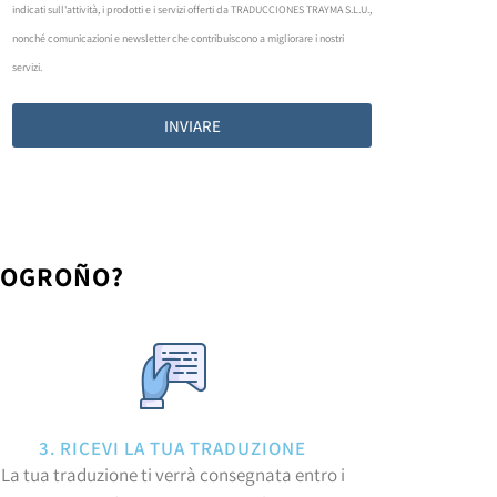
indicati sull'attività, i prodotti e i servizi offerti da TRADUCCIONES TRAYMA S.L.U.,
nonché comunicazioni e newsletter che contribuiscono a migliorare i nostri
servizi.
INVIARE
 LOGROÑO?
3. RICEVI LA TUA TRADUZIONE
La tua traduzione ti verrà consegnata entro i