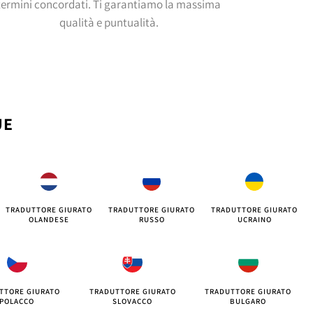
termini concordati. Ti garantiamo la massima
qualità e puntualità.
UE
TRADUTTORE GIURATO
TRADUTTORE GIURATO
TRADUTTORE GIURATO
OLANDESE
RUSSO
UCRAINO
TTORE GIURATO
TRADUTTORE GIURATO
TRADUTTORE GIURATO
POLACCO
SLOVACCO
BULGARO