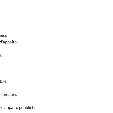
mici.
 d’appalto.
.
bile.
plomatici.
e d’appalto pubbliche.