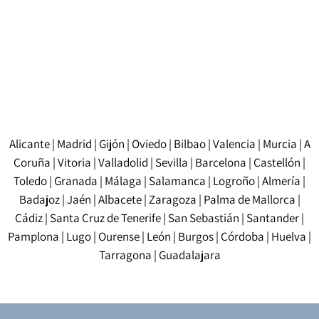
consigliamo di far tradurre il documento definitivo
per assicurarti che sia esattamente identico
all’originale firmato quando sarà necessario il
riconoscimento legale.
Alicante
|
Madrid
|
Gijón
|
Oviedo
|
Bilbao
|
Valencia
|
Murcia
|
A
Coruña
|
Vitoria
|
Valladolid
|
Sevilla
|
Barcelona
|
Castellón
|
Toledo
|
Granada
|
Málaga
|
Salamanca
|
Logroño
|
Almería
|
Badajoz
|
Jaén
|
Albacete
|
Zaragoza
|
Palma de Mallorca
|
Cádiz
|
Santa Cruz de Tenerife
|
San Sebastián
|
Santander
|
Pamplona
|
Lugo
|
Ourense
|
León
|
Burgos
|
Córdoba
|
Huelva
|
Tarragona
|
Guadalajara