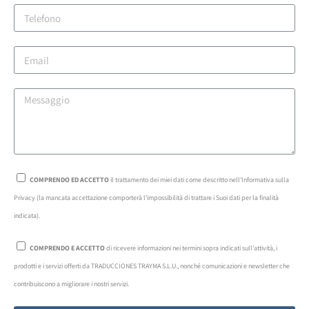
COMPRENDO ED ACCETTO
il trattamento dei miei dati come descritto nell'Informativa sulla
Privacy (la mancata accettazione comporterà l'impossibilità di trattare i Suoi dati per la finalità
indicata).
COMPRENDO E ACCETTO
di ricevere informazioni nei termini sopra indicati sull'attività, i
prodotti e i servizi offerti da TRADUCCIONES TRAYMA S.L.U., nonché comunicazioni e newsletter che
contribuiscono a migliorare i nostri servizi.