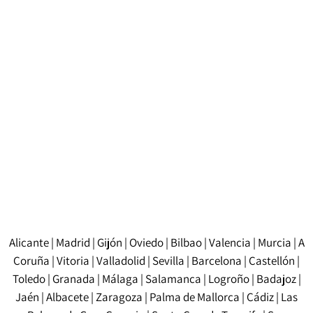
Sì, noi di Trayma offriamo traduzioni giurate in
diverse lingue. Se hai bisogno di tradurre un
documento in più lingue, possiamo occuparci
dell'intero processo in modo che tutti i requisiti legali
e normativi siano adeguatamente soddisfatti in
ciascuna lingua.
Alicante
|
Madrid
|
Gijón
|
Oviedo
|
Bilbao
|
Valencia
|
Murcia
|
A
Coruña
|
Vitoria
|
Valladolid
|
Sevilla
|
Barcelona
|
Castellón
|
Toledo
|
Granada
|
Málaga
|
Salamanca
|
Logroño
|
Badajoz
|
Jaén
|
Albacete
|
Zaragoza
|
Palma de Mallorca
|
Cádiz
|
Las