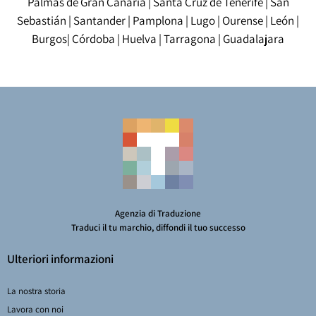
Palmas de Gran Canaria
|
Santa Cruz de Tenerife
|
San
Sebastián
|
Santander
|
Pamplona
|
Lugo
|
Ourense
|
León
|
Burgos
|
Córdoba
|
Huelva
|
Tarragona
|
Guadalajara
Agenzia di Traduzione
Traduci il tu marchio, diffondi il tuo successo
Ulteriori informazioni
La nostra storia
Lavora con noi