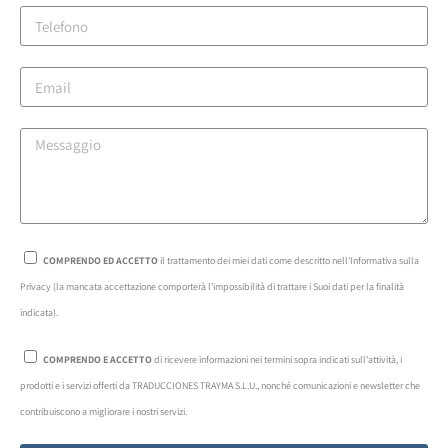
COMPRENDO ED ACCETTO
il trattamento dei miei dati come descritto nell'Informativa sulla
Privacy (la mancata accettazione comporterà l'impossibilità di trattare i Suoi dati per la finalità
indicata).
COMPRENDO E ACCETTO
di ricevere informazioni nei termini sopra indicati sull'attività, i
prodotti e i servizi offerti da TRADUCCIONES TRAYMA S.L.U., nonché comunicazioni e newsletter che
contribuiscono a migliorare i nostri servizi.