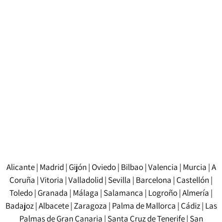
I tempi di consegna possono variare a seconda del
volume e della complessità del documento, ma in
genere una traduzione giurata standard è pronta nel
giro di pochi giorni. Per i casi urgenti, è possibile
richiedere un servizio accelerato.
Alicante
|
Madrid
|
Gijón
|
Oviedo
|
Bilbao
|
Valencia
|
Murcia
|
A
Coruña
|
Vitoria
|
Valladolid
|
Sevilla
|
Barcelona
|
Castellón
|
Toledo
|
Granada
|
Málaga
|
Salamanca
|
Logroño
|
Almería
|
Badajoz
|
Albacete
|
Zaragoza
|
Palma de Mallorca
|
Cádiz
|
Las
Palmas de Gran Canaria
|
Santa Cruz de Tenerife
|
San