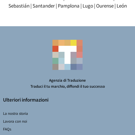
Sebastián
|
Santander
|
Pamplona
|
Lugo
|
Ourense
|
León
Agenzia di Traduzione
Traduci il tu marchio, diffondi il tuo successo
Ulteriori informazioni
La nostra storia
Lavora con noi
FAQs