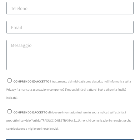
COMPRENDO ED ACCETTO
il trattamento dei miei dati come descritto nell'Informativa sulla
Privacy (la mancata accettazione comporterà l'impossibilità di trattare i Suoi dati per la finalità
indicata).
COMPRENDO E ACCETTO
di ricevere informazioni nei termini sopra indicati sull'attività, i
prodotti e i servizi offerti da TRADUCCIONES TRAYMA S.L.U., nonché comunicazioni e newsletter che
contribuiscono a migliorare i nostri servizi.