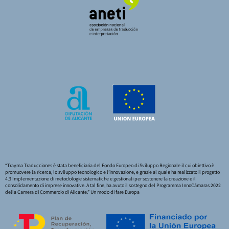
“Trayma Traducciones è stata beneficiaria del Fondo Europeo di Sviluppo Regionale il cui obiettivo è
promuovere la ricerca, lo sviluppo tecnologico e l’innovazione, e grazie al quale ha realizzato il progetto
4.3 Implementazione di metodologie sistematiche e gestionali per sostenere la creazione e il
consolidamento di imprese innovative. A tal fine, ha avuto il sostegno del Programma InnoCámaras 2022
della Camera di Commercio di Alicante.” Un modo di fare Europa