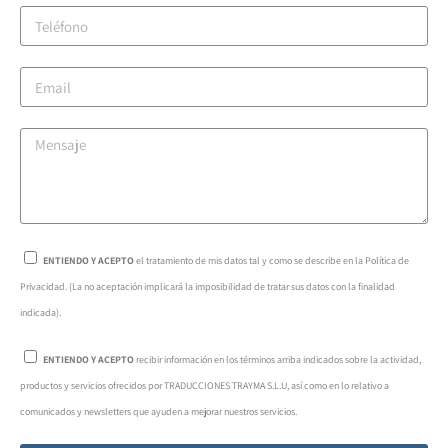
ENTIENDO Y ACEPTO
el tratamiento de mis datos tal y como se describe en la Política de
Privacidad. (La no aceptación implicará la imposibilidad de tratar sus datos con la finalidad
indicada).
ENTIENDO Y ACEPTO
recibir información en los términos arriba indicados sobre la actividad,
productos y servicios ofrecidos por TRADUCCIONES TRAYMA S.L.U, así como en lo relativo a
comunicados y newsletters que ayuden a mejorar nuestros servicios.