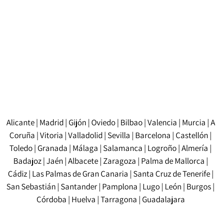
Sí, nuestras traducciones juradas son válidas para
trámites en embajadas y consulados. Sin embargo, en
algunos casos puede ser necesario realizar una
legalización adicional, como la Apostilla de La Haya,
dependiendo de los requisitos de cada país.
Alicante
|
Madrid
|
Gijón
|
Oviedo
|
Bilbao
|
Valencia
|
Murcia
|
A
Coruña
|
Vitoria
|
Valladolid
|
Sevilla
|
Barcelona
|
Castellón
|
Toledo
|
Granada
|
Málaga
|
Salamanca
|
Logroño
|
Almería
|
Badajoz
|
Jaén
|
Albacete
|
Zaragoza
|
Palma de Mallorca
|
Cádiz
|
Las Palmas de Gran Canaria
|
Santa Cruz de Tenerife
|
San Sebastián
|
Santander
|
Pamplona
|
Lugo
|
León
|
Burgos
|
Córdoba
|
Huelva
|
Tarragona
|
Guadalajara