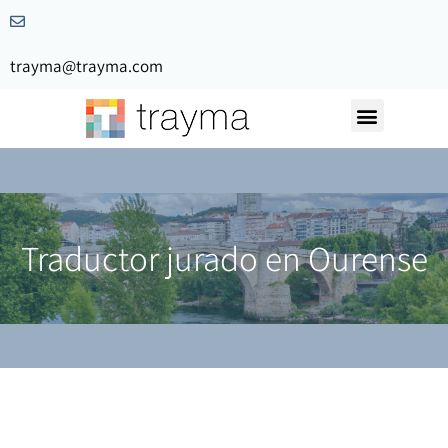
trayma@trayma.com
Nuestra Historia
Solicita Presupuesto
Traductor jurado en Ourense