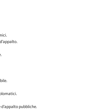
mici.
 d’appalto.
.
bile.
plomatici.
e d’appalto pubbliche.