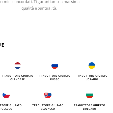
termini concordati. Ti garantiamo la massima
qualità e puntualità.
UE
TRADUTTORE GIURATO
TRADUTTORE GIURATO
TRADUTTORE GIURATO
OLANDESE
RUSSO
UCRAINO
TTORE GIURATO
TRADUTTORE GIURATO
TRADUTTORE GIURATO
POLACCO
SLOVACCO
BULGARO