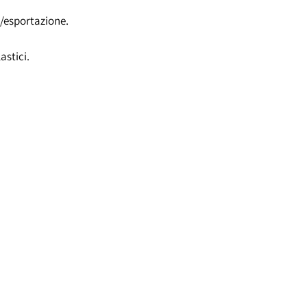
/esportazione.
astici.