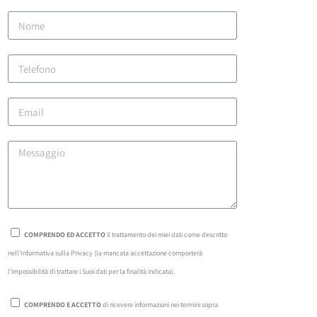
COMPRENDO ED ACCETTO
il trattamento dei miei dati come descritto
nell'Informativa sulla Privacy (la mancata accettazione comporterà
l'impossibilità di trattare i Suoi dati per la finalità indicata).
COMPRENDO E ACCETTO
di ricevere informazioni nei termini sopra