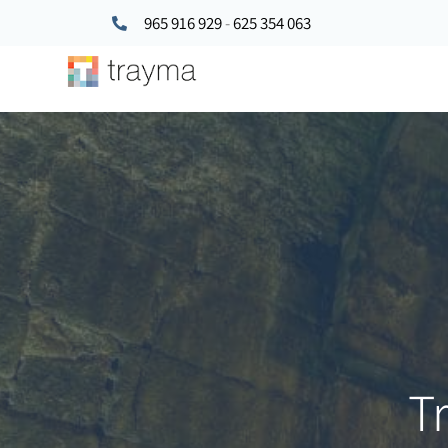
965 916 929
-
625 354 063
T