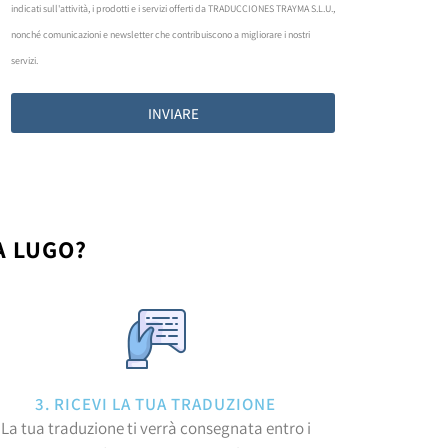
indicati sull'attività, i prodotti e i servizi offerti da TRADUCCIONES TRAYMA S.L.U.,
nonché comunicazioni e newsletter che contribuiscono a migliorare i nostri
servizi.
INVIARE
A LUGO?
3. RICEVI LA TUA TRADUZIONE
La tua traduzione ti verrà consegnata entro i