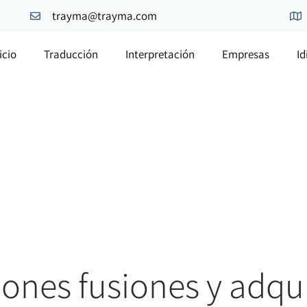
trayma@trayma.com
icio
Traducción
Interpretación
Empresas
I
ones fusiones y adqu