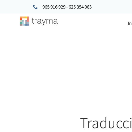
965 916 929
-
625 354 063
In
Traducci