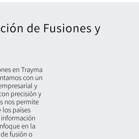
cción de Fusiones y
iones en Trayma
contamos con un
empresarial y
con precisión y
es nos permite
 los países
 información
enfoque en la
de fusión o