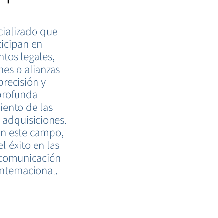
cializado que
ticipan en
tos legales,
nes o alianzas
precisión y
 profunda
iento de las
 adquisiciones.
en este campo,
l éxito en las
a comunicación
internacional.