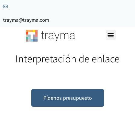
trayma@trayma.com
Nuestra Historia
Solicita Presupuesto
Interpretación de enlace
Pídenos presupuesto