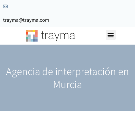
trayma@trayma.com
Nuestra Historia
Solicita Presupuesto
Agencia de interpretación en
Murcia