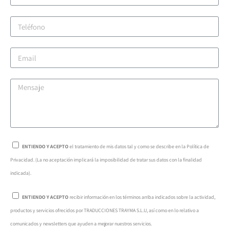
ENTIENDO Y ACEPTO
el tratamiento de mis datos tal y como se describe en la Política de
Privacidad. (La no aceptación implicará la imposibilidad de tratar sus datos con la finalidad
indicada).
ENTIENDO Y ACEPTO
recibir información en los términos arriba indicados sobre la actividad,
productos y servicios ofrecidos por TRADUCCIONES TRAYMA S.L.U, así como en lo relativo a
comunicados y newsletters que ayuden a mejorar nuestros servicios.