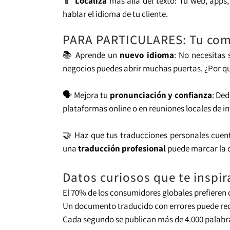
📱
Localiza
más allá del texto: Tu web, apps,
hablar el idioma de tu cliente.
PARA PARTICULARES: Tu compe
📚 Aprende un
nuevo idioma
: No necesitas 
negocios puedes abrir muchas puertas. ¿Por qu
🗣️ Mejora tu
pronunciación y confianza
: De
plataformas online o en reuniones locales de in
🤝 Haz que tus traducciones personales cuen
una
traducción profesional
puede marcar la d
Datos curiosos que te inspir
El 70% de los consumidores globales prefieren
Un documento traducido con errores puede redu
Cada segundo se publican más de 4.000 palabra