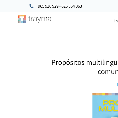
965 916 929
-
625 354 063
In
Propósitos multilingü
comun