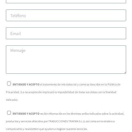
ENTIENDO Y ACEPTO
el tratamiento de mis datos tal y como se describe en la Política de
Privacidad. (La no aceptación implicará la imposibilidad de tratar sus datos con la finalidad
indicada).
ENTIENDO Y ACEPTO
recibir información en los términos arriba indicados sobre la actividad,
productos y servicios ofrecidos por TRADUCCIONES TRAYMA S.L.U, así como en lo relativo a
comunicados y newsletters que ayuden a mejorar nuestros servicios.