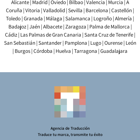
Alicante
|
Madrid
|
Oviedo
|
Bilbao
|
Valencia
|
Murcia
|
A
Coruña
|
Vitoria
|
Valladolid
|
Sevilla
|
Barcelona
|
Castellón
|
Toledo
|
Granada
|
Málaga
|
Salamanca
|
Logroño
|
Almería
|
Badajoz
|
Jaén
|
Albacete
|
Zaragoza
|
Palma de Mallorca
|
Cádiz
|
Las Palmas de Gran Canaria
|
Santa Cruz de Tenerife
|
San Sebastián
|
Santander
|
Pamplona
|
Lugo
|
Ourense
|
León
|
Burgos
|
Córdoba
|
Huelva
|
Tarragona
|
Guadalajara
Agencia de Traducción
Traduce tu marca, transmite tu éxito