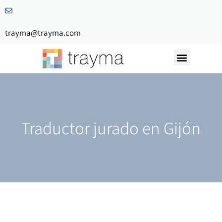
trayma@trayma.com
Nuestra Historia
Solicita Presupuesto
Traductor jurado en Gijón